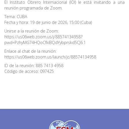
El Instituto Obrero Internacional (IOI) le está invitando a una
reunión programada de Zoom.
Tema: CUBA
Fecha y hora: 19 de junio de 2026, 15:00 (Cuba)
Unirse a la reunión de Zoom:
https://us06web.zoom.us/j/88574134958?
pwd=PzhyMG74HQoCfkiBQdYybprskd5CJ6.1
Enlace al chat de la reunión:
https://us06web.zoom.us/launch/jc/88574134958
ID de la reunión: 885 7413 4958
Código de acceso: 097425